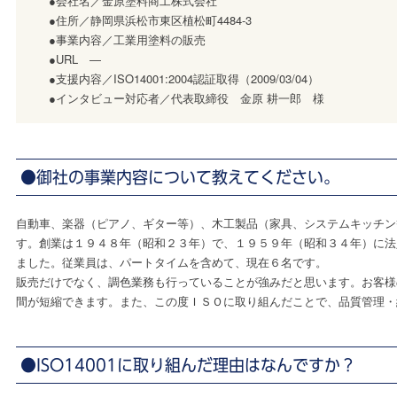
●会社名／金原塗料商工株式会社
●住所／静岡県浜松市東区植松町4484-3
●事業内容／工業用塗料の販売
●URL ―
●支援内容／ISO14001:2004認証取得（2009/03/04）
●インタビュー対応者／代表取締役 金原 耕一郎 様
●御社の事業内容について教えてください。
自動車、楽器（ピアノ、ギター等）、木工製品（家具、システムキッチン
す。創業は１９４８年（昭和２３年）で、１９５９年（昭和３４年）に法
ました。従業員は、パートタイムを含めて、現在６名です。
販売だけでなく、調色業務も行っていることが強みだと思います。お客様
間が短縮できます。また、この度ＩＳＯに取り組んだことで、品質管理・
●ISO14001に取り組んだ理由はなんですか？