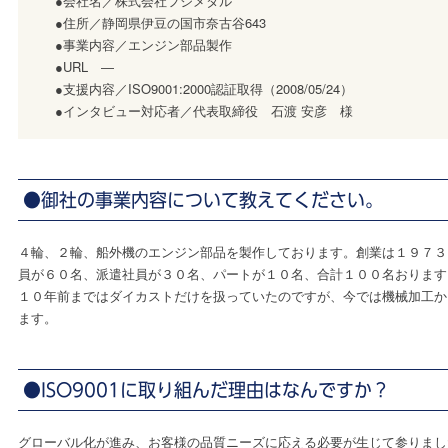
●会社名／株式会社フジメタル
●住所／静岡県伊豆の国市奈古谷643
●事業内容／エンジン部品製作
●URL ―
●支援内容／ISO9001:2000認証取得（2008/05/24）
●インタビュー対応者／代表取締役 石渡 安彦 様
●御社の事業内容について教えてください。
４輪、２輪、船外機のエンジン部品を製作しております。創業は１９７３
員が６０名、派遣社員が３０名、パートが１０名、合計１００名おります
１０年前まではダイカストだけを扱っていたのですが、今では機械加工か
ます。
●ISO9001に取り組んだ理由はなんですか？
グローバル化が進み、お客様の品質ニーズに応える必要が生じて参りまし