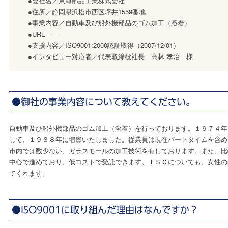
●会社名／東海部品工業株式会社
●住所／静岡県浜松市西区坪井1559番地
●事業内容／自動車及び船外機部品のゴム加工（溶着）
●URL ―
●支援内容／ISO9001:2000認証取得（2007/12/01）
●インタビュー対応者／代表取締役社長 高林 孝治 様
●御社の事業内容について教えてください。
自動車及び船外機部品のゴム加工（溶着）を行っております。１９７４年
して、１９８８年に増資いたしました。従業員は現在パートタイムを含め
市内では数少ない、ガラスモールの加工技術を有しております。また、比
中心で進めており、低コストで受託できます。ＩＳＯについても、女性の
てくれます。
●ISO9001に取り組んだ理由はなんですか？